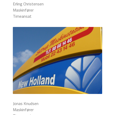
Erling Christensen
Maskinfører
Timeansat
Jonas Knudsen
Maskinfører